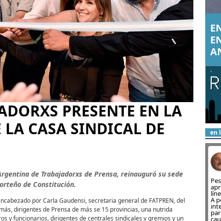
EN
E
A
JADORXS PRESENTE EN LA
LA CASA SINDICAL DE
en 
Argentina de Trabajadorxs de Prensa, reinauguró su sede
Pes
 porteño de Constitución.
apr
lín
A p
encabezado por Carla Gaudensi, secretaria general de FATPREN, del
int
más, dirigentes de Prensa de más se 15 provincias, una nutrida
par
os y funcionarios, dirigentes de centrales sindicales y gremios y un
cau