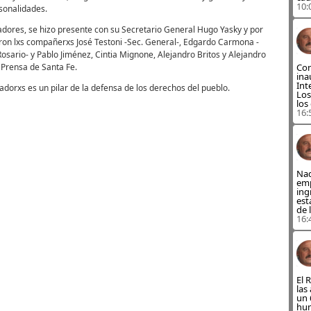
10:
sonalidades.
adores, se hizo presente con su Secretario General Hugo Yasky y por
ron lxs compañerxs José Testoni -Sec. General-, Edgardo Carmona -
osario- y Pablo Jiménez, Cintia Mignone, Alejandro Britos y Alejandro
 Prensa de Santa Fe.
Con
ina
Int
jadorxs es un pilar de la defensa de los derechos del pueblo.
Los
los
16:
Nad
emp
ing
est
de 
16:
El 
las
un 
hun