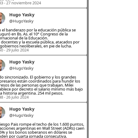
03 - 27 noviembre 2024
Hugo Yasky
@HugoYasky
 el banderazo por la educación pública se
uguró en Bs. As. el 10° Congreso de la
ernacional de la Educación.
 docentes y la escuela pública, atacados por
 gobiernos neoliberales, en pie de lucha.
50 - 29 julio 2024
Hugo Yasky
@HugoYasky
o sincronizado. El gobierno y los grandes
resarios están coordinados para hundir los
resos de las personas que trabajan. Milei
ablece por decreto el salario mínimo más bajo
la historia argentina. 254 mil pesos.
48 - 26 julio 2024
Hugo Yasky
@HugoYasky
Riesgo Pais rompe el techo de los 1.600 puntos,
 acciones argentinas en Wall Street (ADRs) caen
6% y los bonos soberanos en dólares se
den por cuarta jornada consecutiva.