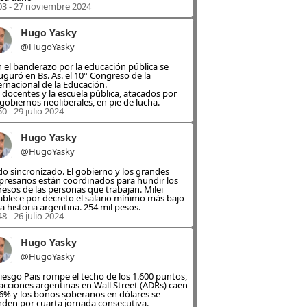
03 - 27 noviembre 2024
Hugo Yasky
@HugoYasky
 el banderazo por la educación pública se
uguró en Bs. As. el 10° Congreso de la
ernacional de la Educación.
 docentes y la escuela pública, atacados por
 gobiernos neoliberales, en pie de lucha.
50 - 29 julio 2024
Hugo Yasky
@HugoYasky
o sincronizado. El gobierno y los grandes
resarios están coordinados para hundir los
resos de las personas que trabajan. Milei
ablece por decreto el salario mínimo más bajo
la historia argentina. 254 mil pesos.
48 - 26 julio 2024
Hugo Yasky
@HugoYasky
Riesgo Pais rompe el techo de los 1.600 puntos,
 acciones argentinas en Wall Street (ADRs) caen
6% y los bonos soberanos en dólares se
den por cuarta jornada consecutiva.