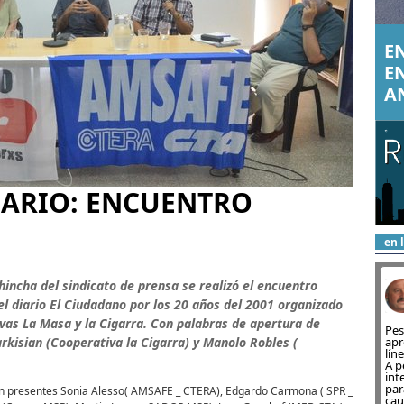
EN
E
A
SARIO: ENCUENTRO
en 
hincha del sindicato de prensa se realizó el encuentro
el diario El Ciudadano por los 20 años del 2001 organizado
tivas La Masa y la Cigarra. Con palabras de apertura de
Pes
arkisian (Cooperativa la Cigarra) y Manolo Robles (
apr
lín
A p
int
par
on presentes Sonia Alesso( AMSAFE _ CTERA), Edgardo Carmona ( SPR _
cau