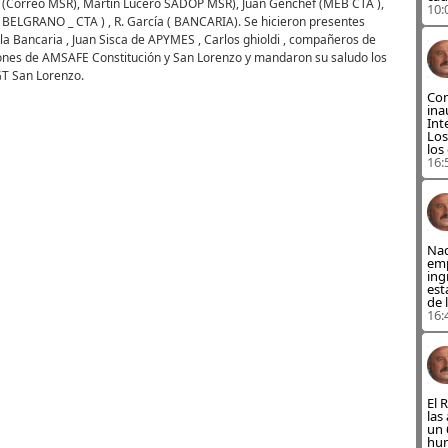
i (Correo MSR), Martin Lucero SADOP MSR), Juan Genchef (MEB CTA ),
10:
BELGRANO _ CTA ) , R. García ( BANCARIA). Se hicieron presentes
la Bancaria , Juan Sisca de APYMES , Carlos ghioldi , compañeros de
iones de AMSAFE Constitución y San Lorenzo y mandaron su saludo los
T San Lorenzo.
Con
ina
Int
Los
los
16:
Nad
emp
ing
est
de 
16:
El 
las
un 
hun