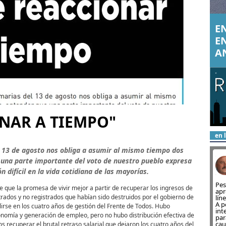
EN
E
A
NAR A TIEMPO"
en 
el 13 de agosto nos obliga a asumir al mismo tiempo dos
 una parte importante del voto de nuestro pueblo expresa
 difícil en la vida cotidiana de las mayorías.
Pes
 que la promesa de vivir mejor a partir de recuperar los ingresos de
apr
trados y no registrados que habían sido destruidos por el gobierno de
lín
A p
irse en los cuatro años de gestión del Frente de Todos. Hubo
int
onomía y generación de empleo, pero no hubo distribución efectiva de
par
cau
s recuperar el brutal retraso salarial que dejaron los cuatro años del