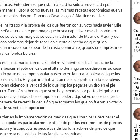
10:
ra ricos. Entendemos que esta realidad ha sido aprovechada por
e manera ilusoria como nuevas las mismas recetas económicas que ya
eron aplicadas por Domingo Cavallo o José Martínez de Hoz.
 hartazgo y la bronca de los que fueron con su voto hacia Javier Milei
Con
señalar que este personaje que busca capitalizar ese descontento
ina
 de soluciones mágicas se declara admirador de Mauricio Macri y de
Int
co podemos dejar de tener en cuenta el hecho de que quien
Los
los
es financiado por lo peor de la casta dominante, grupos de empresarios
16:
y los fondos buitres.
 a este escenario, como parte del movimiento sindical, nos cabe la
r a buscar el voto de los que el último domingo se quedaron en su casa
ndo parte del campo popular pusieron en la urna la boleta del que los
Nad
ejón sin salida. Hay que ir a hablar con nuestra gente siendo receptivos
emp
ambién diciendo la verdad de lo que implica pegarse un tiro en el pie
ing
est
curo. También sabemos que si no hay medidas por parte del gobierno
de 
as de la voluntad de recomponer el poder adquisitivo de los sectores
16:
anera de revertir la decisión que tomaron los que no fueron a votar o
arle su voto a la oposición.
rder en la implementación de medidas que sirvan para recuperar el
res populares particularmente afectado por los incrementos de precios
El 
ación y la conducta especulativa de los formadores de precios que
las
 a costa del bolsillo de las familias argentinas.
un 
hun