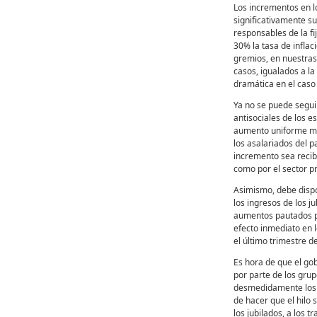
Los incrementos en l
significativamente s
responsables de la f
30% la tasa de inflac
gremios, en nuestras
casos, igualados a la
dramática en el caso 
Ya no se puede segui
antisociales de los 
aumento uniforme med
los asalariados del p
incremento sea recibi
como por el sector p
Asimismo, debe disp
los ingresos de los 
aumentos pautados po
efecto inmediato en l
el último trimestre de
Es hora de que el go
por parte de los gru
desmedidamente los p
de hacer que el hilo 
los jubilados, a los 