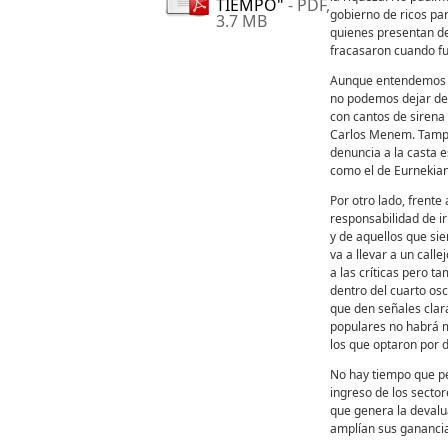
TIEMPO"
- PDF,
gobierno de ricos pa
3.7 MB
quienes presentan d
fracasaron cuando fu
Aunque entendemos el
no podemos dejar de 
con cantos de sirena
Carlos Menem. Tampo
denuncia a la casta 
como el de Eurnekian 
Por otro lado, frente
responsabilidad de i
y de aquellos que sie
va a llevar a un call
a las críticas pero t
dentro del cuarto os
que den señales clar
populares no habrá m
los que optaron por d
No hay tiempo que pe
ingreso de los secto
que genera la devalu
amplían sus ganancias