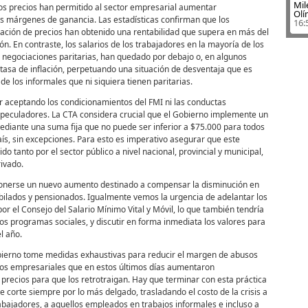
Mil
os precios han permitido al sector empresarial aumentar
Olí
us márgenes de ganancia. Las estadísticas confirman que los
16:
ijación de precios han obtenido una rentabilidad que supera en más del
ión. En contraste, los salarios de los trabajadores en la mayoría de los
 negociaciones paritarias, han quedado por debajo o, en algunos
 tasa de inflación, perpetuando una situación de desventaja que es
de los informales que ni siquiera tienen paritarias.
r aceptando los condicionamientos del FMI ni las conductas
especuladores. La CTA considera crucial que el Gobierno implemente un
iante una suma fija que no puede ser inferior a $75.000 para todos
aís, sin excepciones. Para esto es imperativo asegurar que este
do tanto por el sector público a nivel nacional, provincial y municipal,
rivado.
onerse un nuevo aumento destinado a compensar la disminución en
jubilados y pensionados. Igualmente vemos la urgencia de adelantar los
r el Consejo del Salario Mínimo Vital y Móvil, lo que también tendría
os programas sociales, y discutir en forma inmediata los valores para
l año.
bierno tome medidas exhaustivas para reducir el margen de abusos
pos empresariales que en estos últimos días aumentaron
recios para que los retrotraigan. Hay que terminar con esta práctica
se corte siempre por lo más delgado, trasladando el costo de la crisis a
trabajadores, a aquellos empleados en trabajos informales e incluso a