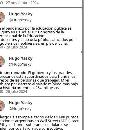
03 - 27 noviembre 2024
Hugo Yasky
@HugoYasky
 el banderazo por la educación pública se
uguró en Bs. As. el 10° Congreso de la
ernacional de la Educación.
 docentes y la escuela pública, atacados por
 gobiernos neoliberales, en pie de lucha.
50 - 29 julio 2024
Hugo Yasky
@HugoYasky
o sincronizado. El gobierno y los grandes
resarios están coordinados para hundir los
resos de las personas que trabajan. Milei
ablece por decreto el salario mínimo más bajo
la historia argentina. 254 mil pesos.
48 - 26 julio 2024
Hugo Yasky
@HugoYasky
Riesgo Pais rompe el techo de los 1.600 puntos,
 acciones argentinas en Wall Street (ADRs) caen
6% y los bonos soberanos en dólares se
den por cuarta jornada consecutiva.