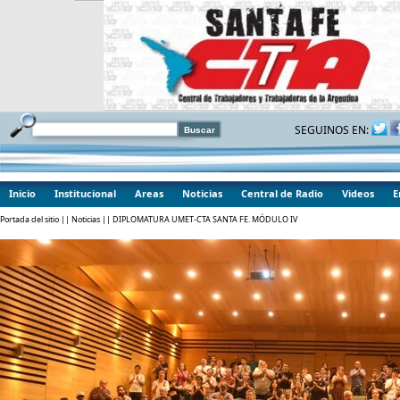
SEGUINOS EN:
Inicio
Institucional
Areas
Noticias
Central de Radio
Videos
E
Portada del sitio
||
Noticias
|| DIPLOMATURA UMET-CTA SANTA FE. MÓDULO IV