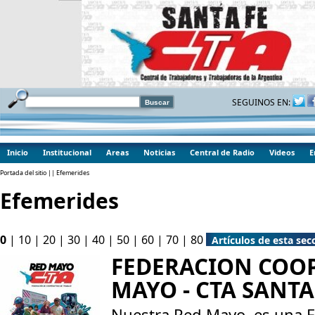
SEGUINOS EN:
Inicio
Institucional
Areas
Noticias
Central de Radio
Videos
E
Portada del sitio
|| Efemerides
Efemerides
0
|
10
|
20
|
30
|
40
|
50
|
60
|
70
|
80
Artículos de esta sec
FEDERACION COOP
MAYO - CTA SANTA
Nuestra Red Mayo, es una F