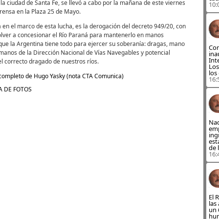
la ciudad de Santa Fe, se llevó a cabo por la mañana de este viernes
10:
rensa en la Plaza 25 de Mayo.
 en el marco de esta lucha, es la derogación del decreto 949/20, con
olver a concesionar el Río Paraná para mantenerlo en manos
 que la Argentina tiene todo para ejercer su soberanía: dragas, mano
Con
manos de la Dirección Nacional de Vías Navegables y potencial
ina
Int
l correcto dragado de nuestros ríos.
Los
los
 completo de Hugo Yasky (nota CTA Comunica)
16:
A DE FOTOS
Nad
emp
ing
est
de 
16:
El 
las
un 
hun