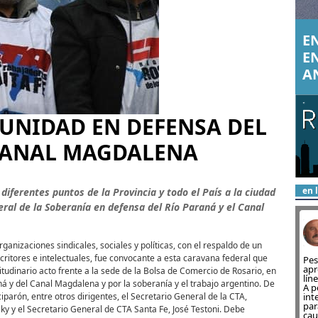
EN
E
A
UNIDAD EN DEFENSA DEL
 CANAL MAGDALENA
en 
diferentes puntos de la Provincia y todo el País a la ciudad
ral de la Soberanía en defensa del Río Paraná y el Canal
rganizaciones sindicales, sociales y políticas, con el respaldo de un
critores e intelectuales, fue convocante a esta caravana federal que
Pes
apr
tudinario acto frente a la sede de la Bolsa de Comercio de Rosario, en
lín
á y del Canal Magdalena y por la soberanía y el trabajo argentino. De
A p
ciparón, entre otros dirigentes, el Secretario General de la CTA,
int
par
 y el Secretario General de CTA Santa Fe, José Testoni. Debe
cau