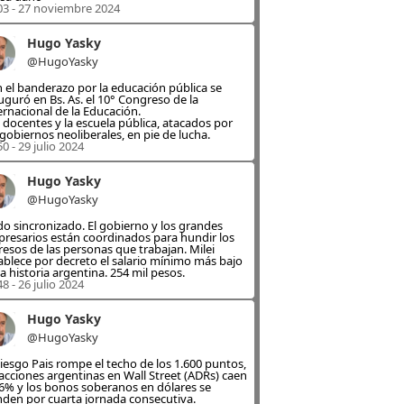
03 - 27 noviembre 2024
Hugo Yasky
@HugoYasky
 el banderazo por la educación pública se
uguró en Bs. As. el 10° Congreso de la
ernacional de la Educación.
 docentes y la escuela pública, atacados por
 gobiernos neoliberales, en pie de lucha.
50 - 29 julio 2024
Hugo Yasky
@HugoYasky
o sincronizado. El gobierno y los grandes
resarios están coordinados para hundir los
resos de las personas que trabajan. Milei
ablece por decreto el salario mínimo más bajo
la historia argentina. 254 mil pesos.
48 - 26 julio 2024
Hugo Yasky
@HugoYasky
Riesgo Pais rompe el techo de los 1.600 puntos,
 acciones argentinas en Wall Street (ADRs) caen
6% y los bonos soberanos en dólares se
den por cuarta jornada consecutiva.